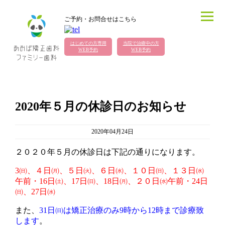
ご予約・お問合せはこちら
はじめての方専用
当院で治療中の方
WEB予約
WEB予約
2020年５月の休診日のお知らせ
2020年04月24日
２０２０年５月の休診日は下記の通りになります。
3㈰、４日㈪、５日㈫、６日㈬、１０日㈰、１３日㈬
午前・16日㈯、17日㈰、18日㈪、２０日㈬午前・24日
㈰、27日㈬
また、
31日㈰は矯正治療のみ9時から12時まで診療致
します
。