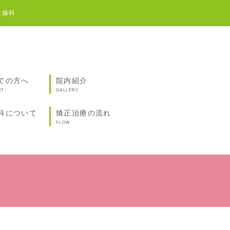
般歯科
ての方へ
院内紹介
IT
GALLERY
科について
矯正治療の流れ
FLOW