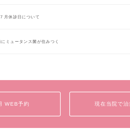
７月休診日について
歯にミュータンス菌が住みつく
 WEB予約
現在当院で治