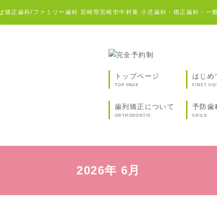
ば矯正歯科/ファミリー歯科 宮崎県宮崎市中村東 小児歯科・矯正歯科・一
トップページ
はじめ
TOP PAGE
FIRST VIS
歯列矯正について
予防歯
ORTHODONTIC
CHILD
2026年 6月