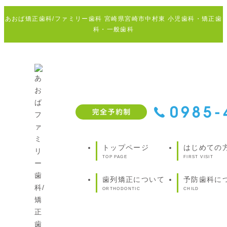
あおば矯正歯科/ファミリー歯科 宮崎県宮崎市中村東 小児歯科・矯正歯
科・一般歯科
トップページ
はじめての
TOP PAGE
FIRST VISIT
歯列矯正について
予防歯科に
ORTHODONTIC
CHILD